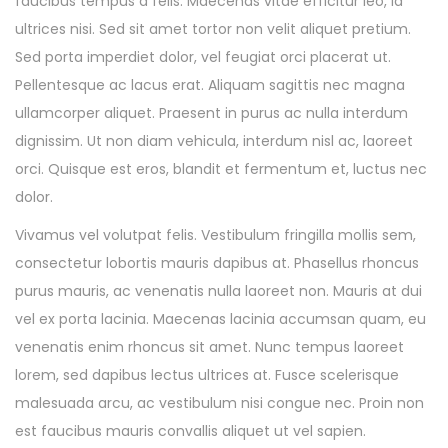
faucibus tempus a felis. Maecenas vitae efficitur leo, id
ultrices nisi. Sed sit amet tortor non velit aliquet pretium.
Sed porta imperdiet dolor, vel feugiat orci placerat ut.
Pellentesque ac lacus erat. Aliquam sagittis nec magna
ullamcorper aliquet. Praesent in purus ac nulla interdum
dignissim. Ut non diam vehicula, interdum nisl ac, laoreet
orci. Quisque est eros, blandit et fermentum et, luctus nec
dolor.
Vivamus vel volutpat felis. Vestibulum fringilla mollis sem,
consectetur lobortis mauris dapibus at. Phasellus rhoncus
purus mauris, ac venenatis nulla laoreet non. Mauris at dui
vel ex porta lacinia. Maecenas lacinia accumsan quam, eu
venenatis enim rhoncus sit amet. Nunc tempus laoreet
lorem, sed dapibus lectus ultrices at. Fusce scelerisque
malesuada arcu, ac vestibulum nisi congue nec. Proin non
est faucibus mauris convallis aliquet ut vel sapien.