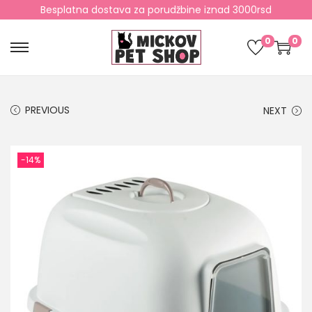
Besplatna dostava za porudžbine iznad 3000rsd
0
0
PREVIOUS
NEXT
-14%