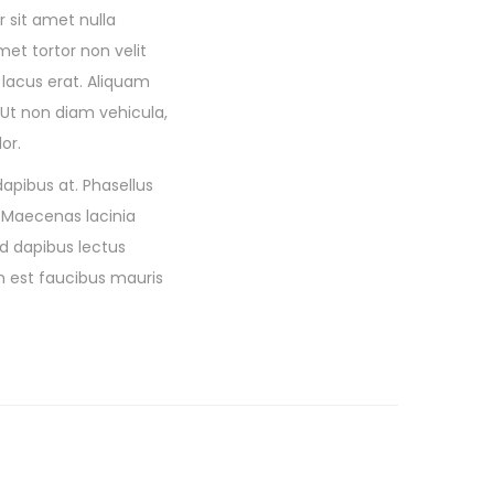
 sit amet nulla
met tortor non velit
 lacus erat. Aliquam
 Ut non diam vehicula,
or.
dapibus at. Phasellus
. Maecenas lacinia
d dapibus lectus
n est faucibus mauris