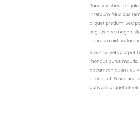
Punc vestibulum ligula 
interdum faucibus tempus
aliquet pretium. Sed po
sagittis nec magna ull
interdum nisl ac, laore
Vivamus vel volutpat fe
rhoncus purus mauris, a
accumsan quam, eu ven
ultrices at. Fusce sce
convallis aliquet ut vel