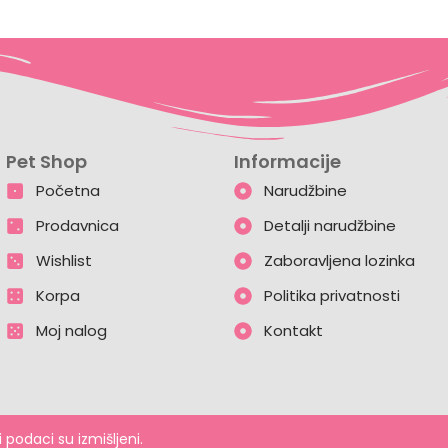
Pet Shop
Informacije
Početna
Narudžbine
Prodavnica
Detalji narudžbine
Wishlist
Zaboravljena lozinka
Korpa
Politika privatnosti
Moj nalog
Kontakt
Copyright © 2024 Mickov Pet Shop | Powered by WebCore
podaci su izmišljeni.