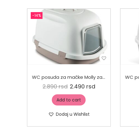
-14%
WC posuda za mačke Molly zatvoreni 40x30x20cm
2.890
rsd
2.490
rsd
Add to cart
Dodaj u Wishlist