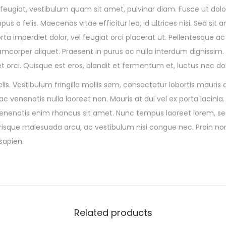
feugiat, vestibulum quam sit amet, pulvinar diam. Fusce ut dolor
 a felis. Maecenas vitae efficitur leo, id ultrices nisi. Sed sit a
rta imperdiet dolor, vel feugiat orci placerat ut. Pellentesque ac
amcorper aliquet. Praesent in purus ac nulla interdum dignissim.
et orci. Quisque est eros, blandit et fermentum et, luctus nec dol
lis. Vestibulum fringilla mollis sem, consectetur lobortis mauris 
c venenatis nulla laoreet non. Mauris at dui vel ex porta lacinia
enatis enim rhoncus sit amet. Nunc tempus laoreet lorem, se
lerisque malesuada arcu, ac vestibulum nisi congue nec. Proin no
 sapien.
Related products