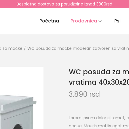
Besplatna dostava za porudžbine iznad 3000rsd
Početna
Prodavnica
Psi
a za mačke
/
WC posuda za mačke moderan zatvoren sa vrat
WC posuda za m
vratima 40x30x
3.890
rsd
Lorem ipsum dolor sit amet, c
neque. Mauris mattis eget me