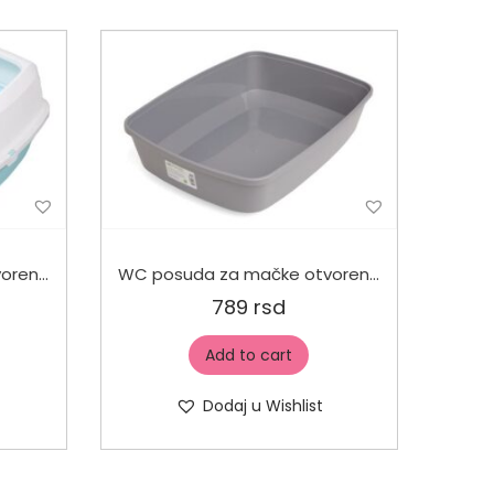
WC posuda za mačke otvoreni s rubovima 35x25x15cm
WC posuda za mačke otvoreni 35x25x10cm
789
rsd
Add to cart
Dodaj u Wishlist