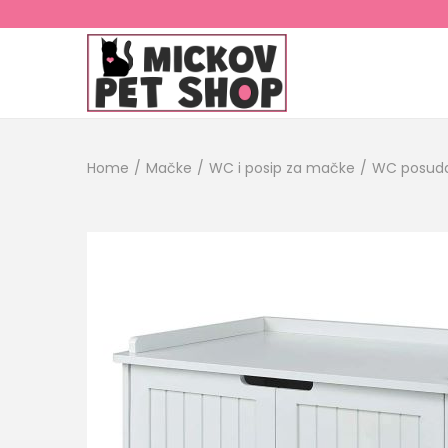
Home
/
Mačke
/
WC i posip za mačke
/
WC posud