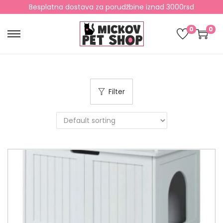
Besplatna dostava za porudžbine iznad 3000rsd
0
0
Filter