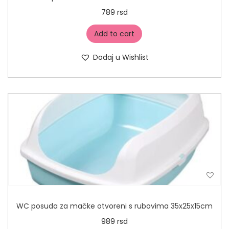
789
rsd
Add to cart
Dodaj u Wishlist
WC posuda za mačke otvoreni s rubovima 35x25x15cm
989
rsd