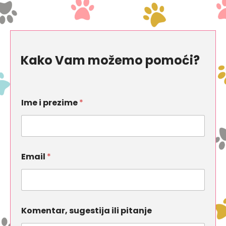
Kako Vam možemo pomoći?
Ime i prezime
*
Email
*
Komentar, sugestija ili pitanje