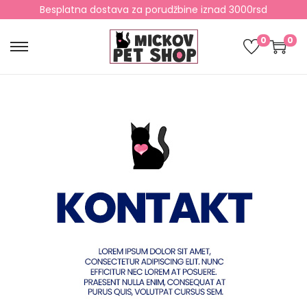
Besplatna dostava za porudžbine iznad 3000rsd
0
0