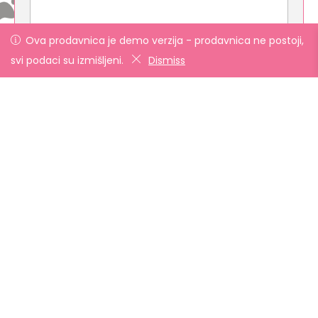
Ova prodavnica je demo verzija - prodavnica ne postoji,
svi podaci su izmišljeni.
Dismiss
Pošalji