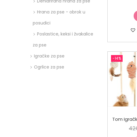
Dehidrirana hrana za pse
Hrana za pse - obrok u
posudici
Poslastice, keksi i žvakalice
za pse
Igračke za pse
-14%
Ogrlice za pse
42