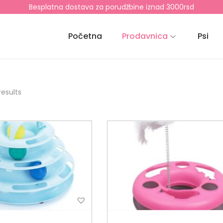
Besplatna dostava za porudžbine iznad 3000rsd
Početna
Prodavnica
Psi
results