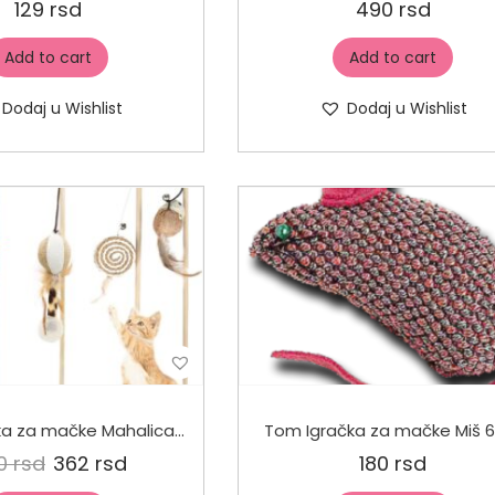
129
rsd
490
rsd
Add to cart
Add to cart
Dodaj u Wishlist
Dodaj u Wishlist
Tom Igračka za mačke Mahalica sa perjem
Tom Igračka za mačke Miš 
0
rsd
362
rsd
180
rsd