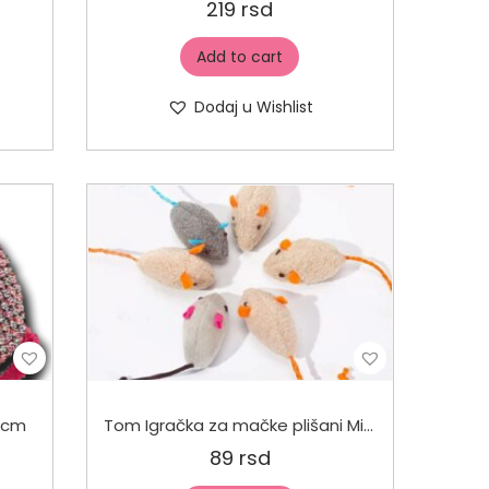
219
rsd
Add to cart
Dodaj u Wishlist
6cm
Tom Igračka za mačke plišani Miš 5cm
89
rsd