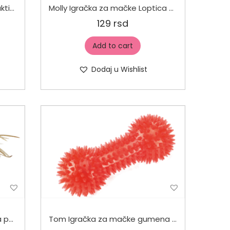
Molly Igračka za mačke Interaktivna sa lopticom
Molly Igračka za mačke Loptica sa šarenim perjem
129
rsd
Add to cart
Dodaj u Wishlist
Molly Igračka za mačke Miš sa perjem 7cm
Tom Igračka za mačke gumena Glodalica 5cm