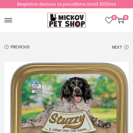
Besplatna dostava za porudžbine iznad 3000rsd
0
0
PREVIOUS
NEXT