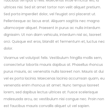
faucibus tempus a felis. Maecenas vitae efficitur leo, id
ultrices nisi. Sed sit amet tortor non velit aliquet pretium.
Sed porta imperdiet dolor, vel feugiat orci placerat ut.
Pellentesque ac lacus erat. Aliquam sagittis nec magna
ullamcorper aliquet. Praesent in purus ac nulla interdum
dignissim. Ut non diam vehicula, interdum nisl ac, laoreet
orci. Quisque est eros, blandit et fermentum et, luctus nec
dolor.
Vivamus vel volutpat felis. Vestibulum fringilla mollis sem,
consectetur lobortis mauris dapibus at. Phasellus rhoncus
purus mauris, ac venenatis nulla laoreet non. Mauris at dui
vel ex porta lacinia. Maecenas lacinia accumsan quam, eu
venenatis enim rhoncus sit amet. Nunc tempus laoreet
lorem, sed dapibus lectus ultrices at. Fusce scelerisque
malesuada arcu, ac vestibulum nisi congue nec. Proin non
est faucibus mauris convallis aliquet ut vel sapien.