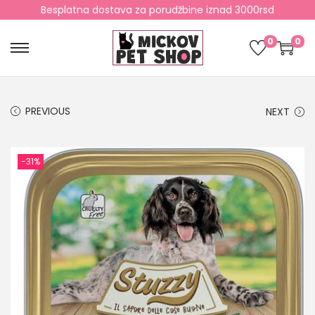
Besplatna dostava za porudžbine iznad 3000rsd
0
0
PREVIOUS
NEXT
-31%