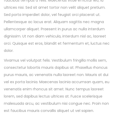
faucibus tempus a felis. Maecenas vitae efficitur leo, id
ultrices nisi. Sed sit amet tortor non velit aliquet pretium.
Sed porta imperdiet dolor, vel feugiat orci placerat ut.
Pellentesque ac lacus erat. Aliquam sagittis nec magna
ullamcorper aliquet. Praesent in purus ac nulla interdum
dignissim. Ut non diam vehicula, interdum nisl ac, laoreet
orci. Quisque est eros, blandit et fermentum et, luctus nec
dolor.
Vivamus vel volutpat felis. Vestibulum fringilla mollis sem,
consectetur lobortis mauris dapibus at. Phasellus rhoncus
purus mauris, ac venenatis nulla laoreet non. Mauris at dui
vel ex porta lacinia. Maecenas lacinia accumsan quam, eu
venenatis enim rhoncus sit amet. Nunc tempus laoreet
lorem, sed dapibus lectus ultrices at. Fusce scelerisque
malesuada arcu, ac vestibulum nisi congue nec. Proin non
est faucibus mauris convallis aliquet ut vel sapien.