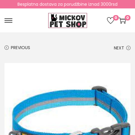
Besplatna dostava za porudžbine iznad 3000rsd
0
0
PREVIOUS
NEXT