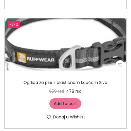
-27%
Ogrlica za pse s plastičnom kopčom Siva
659
rsd
478
rsd
Add to cart
Dodaj u Wishlist