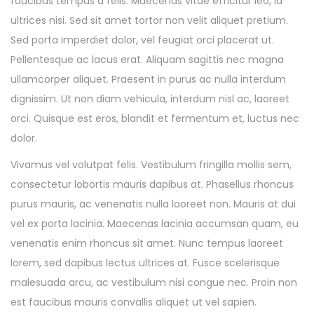
faucibus tempus a felis. Maecenas vitae efficitur leo, id
ultrices nisi. Sed sit amet tortor non velit aliquet pretium.
Sed porta imperdiet dolor, vel feugiat orci placerat ut.
Pellentesque ac lacus erat. Aliquam sagittis nec magna
ullamcorper aliquet. Praesent in purus ac nulla interdum
dignissim. Ut non diam vehicula, interdum nisl ac, laoreet
orci. Quisque est eros, blandit et fermentum et, luctus nec
dolor.
Vivamus vel volutpat felis. Vestibulum fringilla mollis sem,
consectetur lobortis mauris dapibus at. Phasellus rhoncus
purus mauris, ac venenatis nulla laoreet non. Mauris at dui
vel ex porta lacinia. Maecenas lacinia accumsan quam, eu
venenatis enim rhoncus sit amet. Nunc tempus laoreet
lorem, sed dapibus lectus ultrices at. Fusce scelerisque
malesuada arcu, ac vestibulum nisi congue nec. Proin non
est faucibus mauris convallis aliquet ut vel sapien.