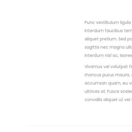
Punc vestibulum ligula 
interdum faucibus tempus
aliquet pretium. Sed po
sagittis nec magna ull
interdum nisl ac, laore
Vivamus vel volutpat fe
rhoncus purus mauris, a
accumsan quam, eu ven
ultrices at. Fusce sce
convallis aliquet ut vel