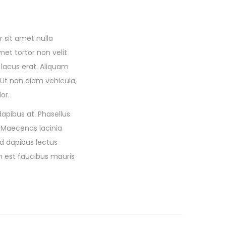
 sit amet nulla
met tortor non velit
 lacus erat. Aliquam
 Ut non diam vehicula,
or.
dapibus at. Phasellus
. Maecenas lacinia
d dapibus lectus
n est faucibus mauris