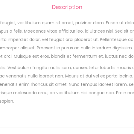
Description
feugiat, vestibulum quam sit amet, pulvinar diam. Fusce ut dolor
 a felis. Maecenas vitae efficitur leo, id ultrices nisi. Sed sit a
rta imperdiet dolor, vel feugiat orci placerat ut. Pellentesque ac
amcorper aliquet. Praesent in purus ac nulla interdum dignissim.
et orci. Quisque est eros, blandit et fermentum et, luctus nec dol
lis. Vestibulum fringilla mollis sem, consectetur lobortis mauris 
c venenatis nulla laoreet non. Mauris at dui vel ex porta lacinia
enatis enim rhoncus sit amet. Nunc tempus laoreet lorem, se
lerisque malesuada arcu, ac vestibulum nisi congue nec. Proin no
 sapien.