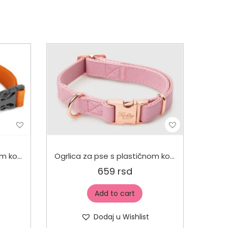
Ogrlica za pse s plastičnom kopčom Narandžasta
Ogrlica za pse s plastičnom kopčom Roze
659
rsd
Add to cart
Dodaj u Wishlist