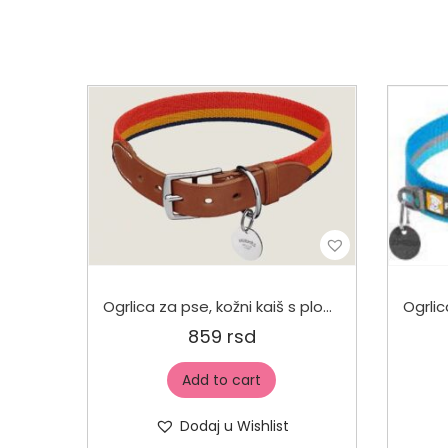
Ogrlica za pse, kožni kaiš s pločicom za ime
859
rsd
Add to cart
Dodaj u Wishlist