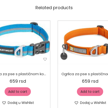
Related products
Ogrlica za pse s plastičnom kopčom Plava
659
rsd
659
rsd
Add to cart
Add to cart
Dodaj u Wishlist
Dodaj u Wishlist