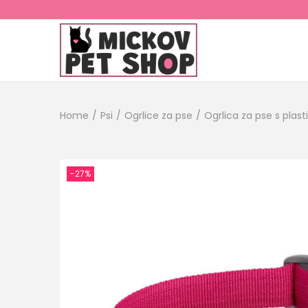
Home
/
Psi
/
Ogrlice za pse
/
Ogrlica za pse s pla
-27%