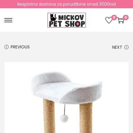
Besplatna dostava za porudžbine iznad 3000rsd
0
0
PREVIOUS
NEXT