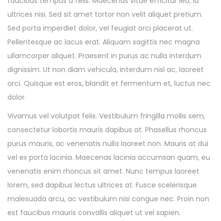
faucibus tempus a felis. Maecenas vitae efficitur leo, id
ultrices nisi. Sed sit amet tortor non velit aliquet pretium.
Sed porta imperdiet dolor, vel feugiat orci placerat ut.
Pellentesque ac lacus erat. Aliquam sagittis nec magna
ullamcorper aliquet. Praesent in purus ac nulla interdum
dignissim. Ut non diam vehicula, interdum nisl ac, laoreet
orci. Quisque est eros, blandit et fermentum et, luctus nec
dolor.
Vivamus vel volutpat felis. Vestibulum fringilla mollis sem,
consectetur lobortis mauris dapibus at. Phasellus rhoncus
purus mauris, ac venenatis nulla laoreet non. Mauris at dui
vel ex porta lacinia. Maecenas lacinia accumsan quam, eu
venenatis enim rhoncus sit amet. Nunc tempus laoreet
lorem, sed dapibus lectus ultrices at. Fusce scelerisque
malesuada arcu, ac vestibulum nisi congue nec. Proin non
est faucibus mauris convallis aliquet ut vel sapien.