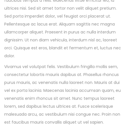
faucibus tempus a felis. Maecenas vitae efficitur leo, id
ultrices nisi. Sed sit amet tortor non velit aliquet pretium.
Sed porta imperdiet dolor, vel feugiat orci placerat ut.
Pellentesque ac lacus erat. Aliquam sagittis nec magna
ullamcorper aliquet. Praesent in purus ac nulla interdum
dignissim. Ut non diam vehicula, interdum nisl ac, laoreet
orci. Quisque est eros, blandit et fermentum et, luctus nec
dolor.
Vivamus vel volutpat felis. Vestibulum fringilla mollis sem,
consectetur lobortis mauris dapibus at. Phasellus rhoncus
purus mauris, ac venenatis nulla laoreet non. Mauris at dui
vel ex porta lacinia. Maecenas lacinia accumsan quam, eu
venenatis enim rhoncus sit amet. Nunc tempus laoreet
lorem, sed dapibus lectus ultrices at. Fusce scelerisque
malesuada arcu, ac vestibulum nisi congue nec. Proin non
est faucibus mauris convallis aliquet ut vel sapien.