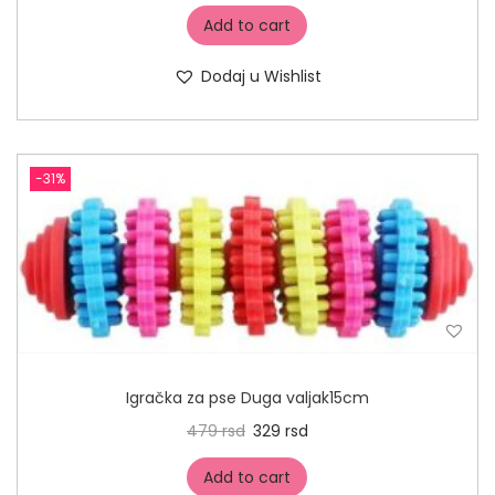
Add to cart
Dodaj u Wishlist
-31%
Igračka za pse Duga valjak15cm
479
rsd
329
rsd
Add to cart