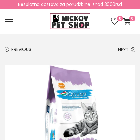
Besplatna dostava za porudžbine iznad 3000rsd
0
0
PREVIOUS
NEXT