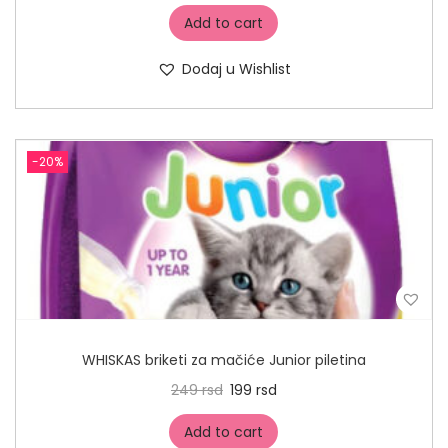
Add to cart
Dodaj u Wishlist
-20%
WHISKAS briketi za mačiće Junior piletina
249
rsd
199
rsd
Add to cart