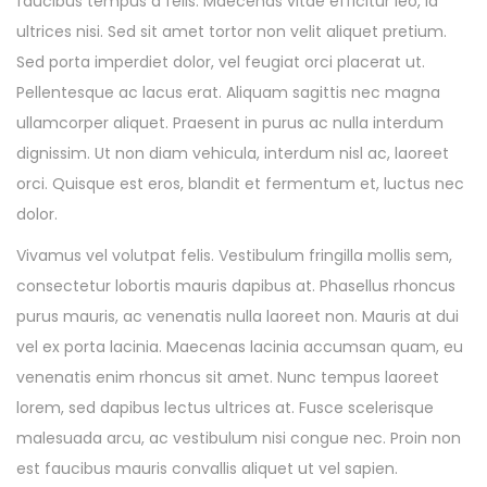
faucibus tempus a felis. Maecenas vitae efficitur leo, id
ultrices nisi. Sed sit amet tortor non velit aliquet pretium.
Sed porta imperdiet dolor, vel feugiat orci placerat ut.
Pellentesque ac lacus erat. Aliquam sagittis nec magna
ullamcorper aliquet. Praesent in purus ac nulla interdum
dignissim. Ut non diam vehicula, interdum nisl ac, laoreet
orci. Quisque est eros, blandit et fermentum et, luctus nec
dolor.
Vivamus vel volutpat felis. Vestibulum fringilla mollis sem,
consectetur lobortis mauris dapibus at. Phasellus rhoncus
purus mauris, ac venenatis nulla laoreet non. Mauris at dui
vel ex porta lacinia. Maecenas lacinia accumsan quam, eu
venenatis enim rhoncus sit amet. Nunc tempus laoreet
lorem, sed dapibus lectus ultrices at. Fusce scelerisque
malesuada arcu, ac vestibulum nisi congue nec. Proin non
est faucibus mauris convallis aliquet ut vel sapien.