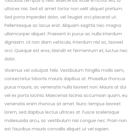
faucibus tempus a felis. Maecenas vitae efficitur leo, id
ultrices nisi. Sed sit amet tortor non velit aliquet pretium.
Sed porta imperdiet dolor, vel feugiat orci placerat ut.
Pellentesque ac lacus erat. Aliquam sagittis nec magna
ullamcorper aliquet. Praesent in purus ac nulla interdum
dignissim. Ut non diam vehicula, interdum nisl ac, laoreet
orci. Quisque est eros, blandit et fermentum et, luctus nec
dolor.
Vivamus vel volutpat felis. Vestibulum fringilla mollis sem,
consectetur lobortis mauris dapibus at. Phasellus rhoncus
purus mauris, ac venenatis nulla laoreet non. Mauris at dui
vel ex porta lacinia. Maecenas lacinia accumsan quam, eu
venenatis enim rhoncus sit amet. Nunc tempus laoreet
lorem, sed dapibus lectus ultrices at. Fusce scelerisque
malesuada arcu, ac vestibulum nisi congue nec. Proin non
est faucibus mauris convallis aliquet ut vel sapien.