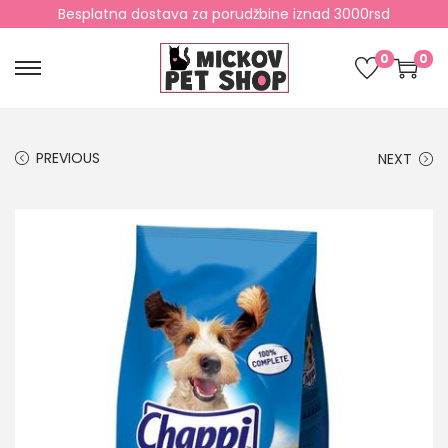
Besplatna dostava za porudžbine iznad 3000rsd
0
0
PREVIOUS
NEXT